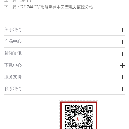
上一篇：没有了
下一篇：
KJ1744-F矿用隔爆兼本安型电力监控分站
关于我们
产品中心
新闻资讯
下载中心
服务支持
联系我们